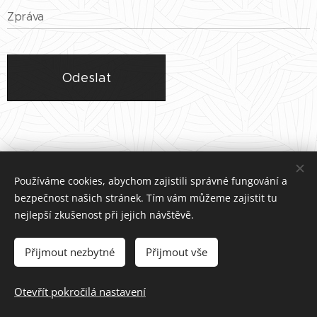
Zpráva
Odeslat
Používáme cookies, abychom zajistili správné fungování a
bezpečnost našich stránek. Tím vám můžeme zajistit tu
nejlepší zkušenost při jejich návštěvě.
Přijmout nezbytné
Přijmout vše
webmaster PS Hrabyně©2022
Vytvořeno službou
Webnode
Cookies
Otevřít pokročilá nastavení