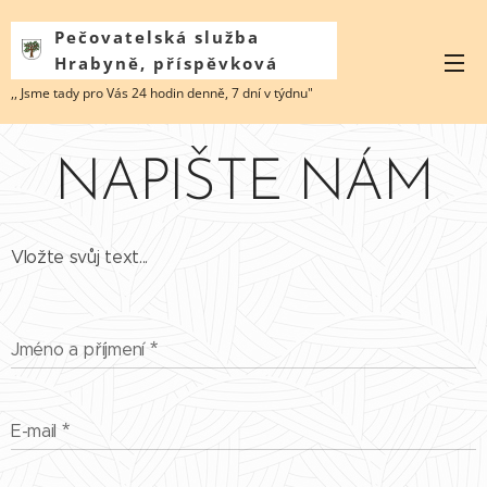
Pečovatelská služba
Hrabyně, příspěvková
organizace
,, Jsme tady pro Vás 24 hodin denně, 7 dní v týdnu"
NAPIŠTE NÁM
Vložte svůj text...
Jméno a příjmení
E-mail